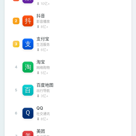
⬇ 10亿+
抖音
2
影音播放
⬇ 8亿+
支付宝
3
生活服务
⬇ 6亿+
淘宝
4
网络购物
⬇ 5亿+
百度地图
5
出行导航
⬇ 3亿+
QQ
6
社交通讯
⬇ 8亿+
美团