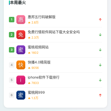
本周最火
惠邦五行码破解版
↑
1
🔥 2.8万
免费行情软件网站下载大全安全吗
↓
2
🔥 2.3万
蜜桃视频网站
↓
3
🔥 1602
快播4.0精简版
↓
4
🔥 9056
iphone软件下载排行
↓
5
🔥 7833
蜜桃网999
↑
6
🔥 1.3万