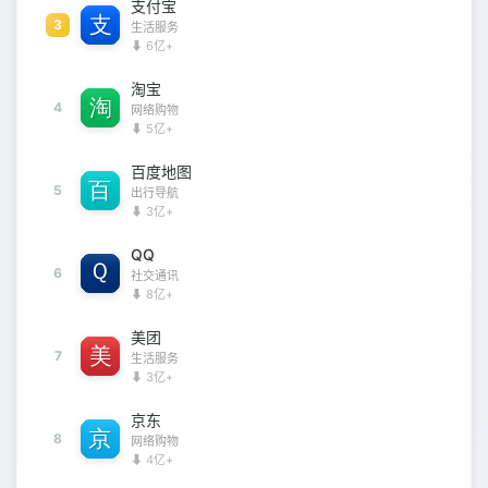
支付宝
3
生活服务
⬇ 6亿+
淘宝
4
网络购物
⬇ 5亿+
百度地图
5
出行导航
⬇ 3亿+
QQ
6
社交通讯
⬇ 8亿+
美团
7
生活服务
⬇ 3亿+
京东
8
网络购物
⬇ 4亿+