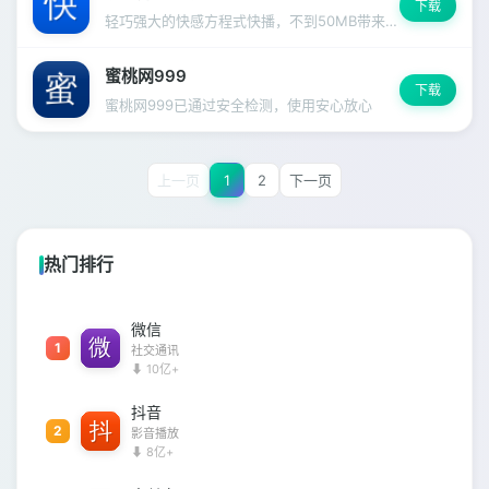
下载
轻巧强大的快感方程式快播，不到50MB带来无限可能
蜜桃网999
下载
蜜桃网999已通过安全检测，使用安心放心
上一页
1
2
下一页
热门排行
微信
1
社交通讯
⬇ 10亿+
抖音
2
影音播放
⬇ 8亿+