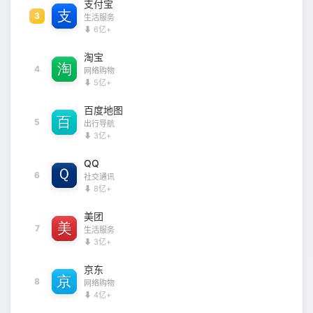
支付宝
3
生活服务
⬇ 6亿+
淘宝
4
网络购物
⬇ 5亿+
百度地图
5
出行导航
⬇ 3亿+
QQ
6
社交通讯
⬇ 8亿+
美团
7
生活服务
⬇ 3亿+
京东
8
网络购物
⬇ 4亿+