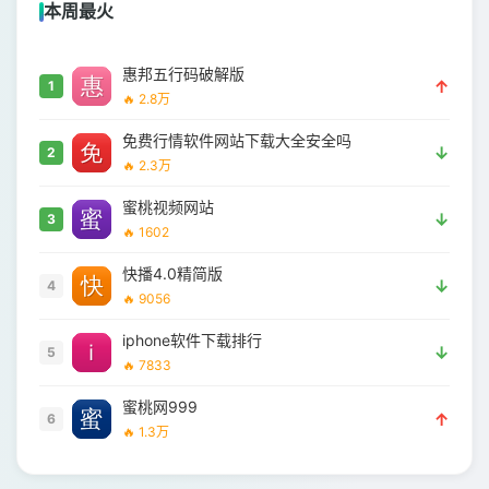
本周最火
惠邦五行码破解版
↑
1
🔥 2.8万
免费行情软件网站下载大全安全吗
↓
2
🔥 2.3万
蜜桃视频网站
↓
3
🔥 1602
快播4.0精简版
↓
4
🔥 9056
iphone软件下载排行
↓
5
🔥 7833
蜜桃网999
↑
6
🔥 1.3万