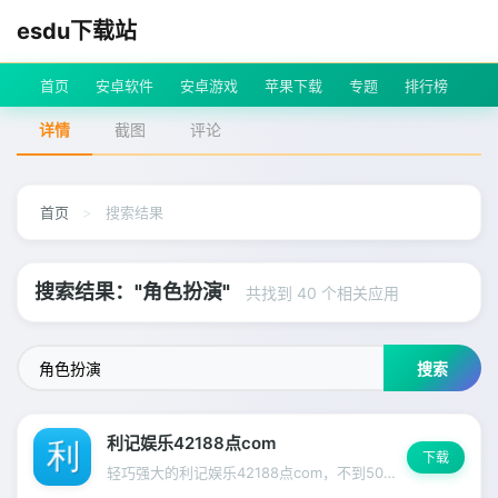
esdu下载站
首页
安卓软件
安卓游戏
苹果下载
专题
排行榜
详情
截图
评论
首页
>
搜索结果
搜索结果："角色扮演"
共找到 40 个相关应用
搜索
利记娱乐42188点com
下载
轻巧强大的利记娱乐42188点com，不到50MB带来无限可能