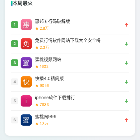
本周最火
惠邦五行码破解版
↑
1
🔥 2.8万
免费行情软件网站下载大全安全吗
↓
2
🔥 2.3万
蜜桃视频网站
↓
3
🔥 1602
快播4.0精简版
↓
4
🔥 9056
iphone软件下载排行
↓
5
🔥 7833
蜜桃网999
↑
6
🔥 1.3万