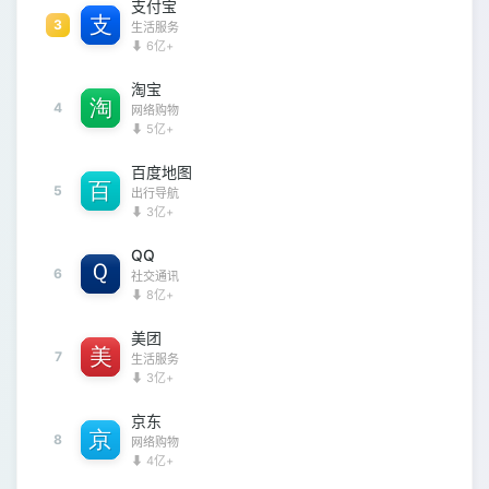
支付宝
3
生活服务
⬇ 6亿+
淘宝
4
网络购物
⬇ 5亿+
百度地图
5
出行导航
⬇ 3亿+
QQ
6
社交通讯
⬇ 8亿+
美团
7
生活服务
⬇ 3亿+
京东
8
网络购物
⬇ 4亿+