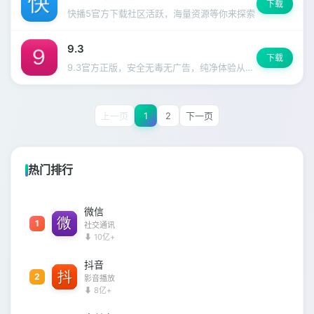
下载
快播5官方下载社区活跃，海量资源等你来探索
9.3
下载
9.3官方正版，安全无毒无广告，纯净体验从这里开始。
上一页
1
2
下一页
热门排行
微信
1
社交通讯
⬇ 10亿+
抖音
2
影音播放
⬇ 8亿+