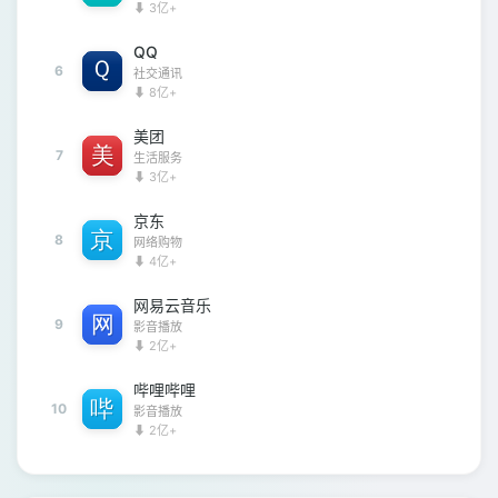
⬇ 3亿+
QQ
6
社交通讯
⬇ 8亿+
美团
7
生活服务
⬇ 3亿+
京东
8
网络购物
⬇ 4亿+
网易云音乐
9
影音播放
⬇ 2亿+
哔哩哔哩
10
影音播放
⬇ 2亿+