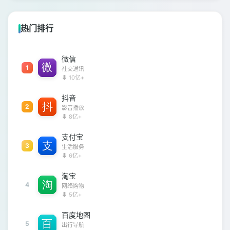
热门排行
微信
1
社交通讯
⬇ 10亿+
抖音
2
影音播放
⬇ 8亿+
支付宝
3
生活服务
⬇ 6亿+
淘宝
4
网络购物
⬇ 5亿+
百度地图
5
出行导航