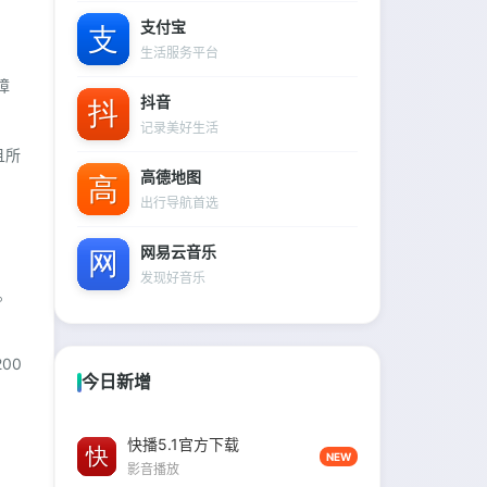
支付宝
生活服务平台
障
抖音
记录美好生活
且所
高德地图
出行导航首选
。
网易云音乐
发现好音乐
。
00
今日新增
快播5.1官方下载
NEW
影音播放