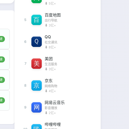
⬇ 5亿+
百度地图
5
出行导航
⬇ 3亿+
QQ
速
6
社交通讯
⬇ 8亿+
美团
速
7
生活服务
⬇ 3亿+
速
京东
8
网络购物
⬇ 4亿+
速
网易云音乐
9
影音播放
⬇ 2亿+
哔哩哔哩