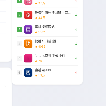
↑
1
🔥 2.8万
免费行情软件网站下载大全安全吗
↓
2
🔥 2.3万
蜜桃视频网站
↓
3
🔥 1602
快播4.0精简版
↓
4
🔥 9056
iphone软件下载排行
↓
5
🔥 7833
蜜桃网999
↑
6
🔥 1.3万