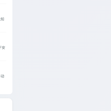
未知
下安
手动