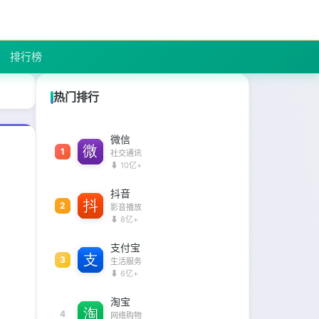
排行榜
热门排行
微信
1
社交通讯
⬇ 10亿+
抖音
2
影音播放
⬇ 8亿+
支付宝
3
生活服务
⬇ 6亿+
淘宝
4
网络购物