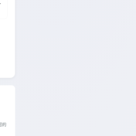
载不了
您的